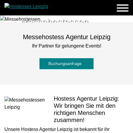
Messehostessen
Previous
Next
Wir vermitteln Hostessen aus ganz
Messehostess Agentur Leipzig
Deutschland
Ihr Partner für gelungene Events!
Buchungsanfrage
Buchungsanfrage
Hostess Agentur Leipzig:
Wir bringen Sie mit den
richtigen Menschen
zusammen!
Unsere Hostess Agentur Leipzig ist bekannt für ihr